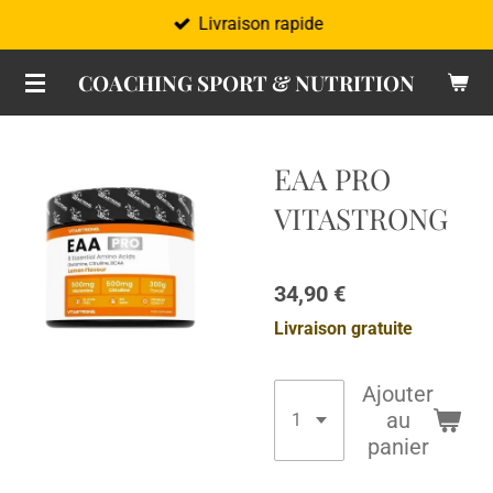
Livraison rapide
Passer
au
COACHING SPORT & NUTRITION
contenu
principal
EAA PRO
VITASTRONG
34,90 €
Livraison gratuite
Ajouter
au
panier