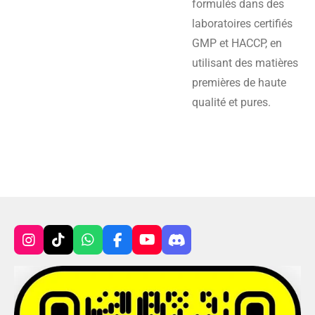
formulés dans des
laboratoires certifiés
GMP et HACCP, en
utilisant des matières
premières de haute
qualité et pures.
I
T
W
F
Y
D
n
i
h
a
o
i
s
k
a
c
u
s
t
T
t
e
T
c
a
o
s
b
u
o
g
k
A
o
b
r