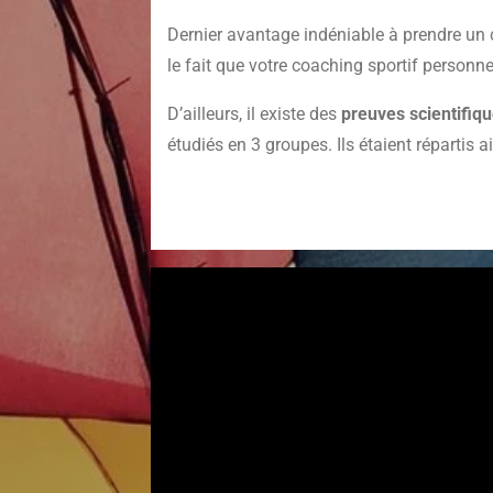
Dernier avantage indéniable à prendre un co
le fait que votre coaching sportif personnel
D’ailleurs, il existe des
preuves scientifiq
étudiés en 3 groupes. Ils étaient répartis ai