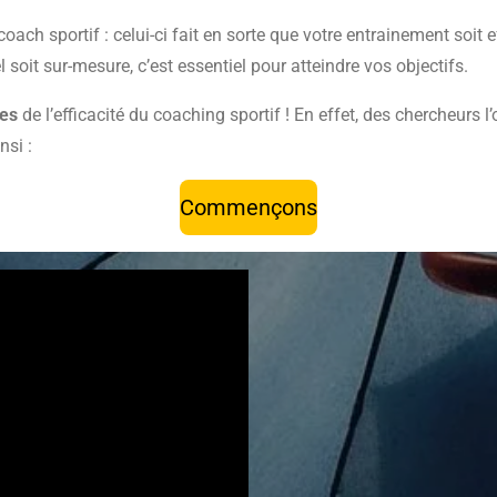
ach sportif : celui-ci fait en sorte que votre entrainement soit 
 soit sur-mesure, c’est essentiel pour atteindre vos objectifs.
ues
de l’efficacité du coaching sportif ! En effet, des chercheurs l
nsi :
Commençons