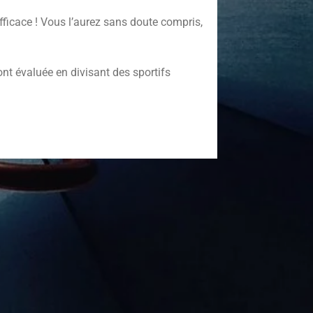
efficace ! Vous l’aurez sans doute compris,
’ont évaluée en divisant des sportifs