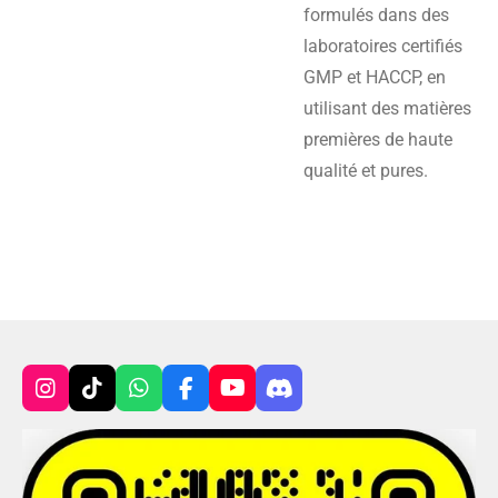
formulés dans des
laboratoires certifiés
GMP et HACCP, en
utilisant des matières
premières de haute
qualité et pures.
I
T
W
F
Y
D
n
i
h
a
o
i
s
k
a
c
u
s
t
T
t
e
T
c
a
o
s
b
u
o