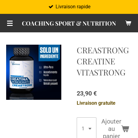
Livraison rapide
Passer
au
COACHING SPORT & NUTRITION
contenu
principal
CREASTRONG
CREATINE
VITASTRONG
23,90 €
Livraison gratuite
Ajouter
au
panier